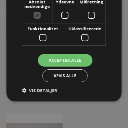
Absolut
Ydeevne
Målretning
nødvendige
Funktionalitet
Uklassificerede
Møtrik M32x1,5mm,
Møtrik M40x1,5mm,
Rustfri AISI 316
Rustfri AISI 316
ACCEPTER ALLE
105,09 kr.
129,48 kr.
AFVIS ALLE
Lager: 2 på lager
Lager: Restordre - Er på vej!
VIS DETALJER
KØB
KØB