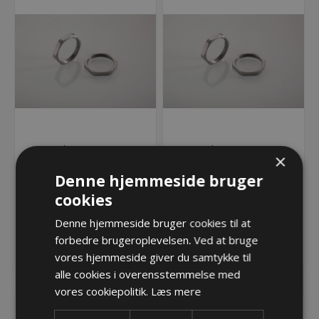
Møtrik M20x1,5mm,
Møtrik M25x1,5mm,
×
Rustfri AISI 316
Rustfri AISI 316
Denne hjemmeside bruger
90,49 kr.
100,68 kr.
cookies
Lager: Restordre - Er på vej!
Lager: 1 på lager
Denne hjemmeside bruger cookies til at
forbedre brugeroplevelsen. Ved at bruge
KØB
KØB
vores hjemmeside giver du samtykke til
alle cookies i overensstemmelse med
vores cookiepolitik.
Læs mere