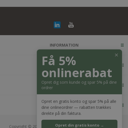
INFORMATION
✕
Få 5%
KUNDESERVICE
onlinerabat
Opret dig som kunde og spar 5% på dine
MIN KONTO
ordrer
Opret en gratis konto og spar 5% på alle
KONTAKT OS
dine onlineordrer — rabatten trækkes
direkte på din faktura.
Opret din gratis konto →
Copyright © 2026 Bagger Nielsen webshop. Alle rettigheder