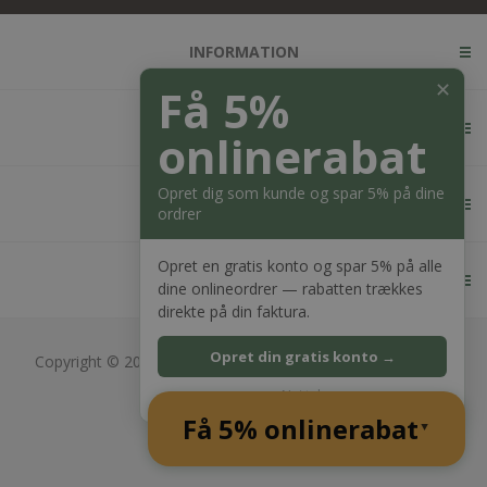
INFORMATION
✕
Få 5%
KUNDESERVICE
onlinerabat
Opret dig som kunde og spar 5% på dine
MIN KONTO
ordrer
Opret en gratis konto og spar 5% på alle
KONTAKT OS
dine onlineordrer — rabatten trækkes
direkte på din faktura.
Opret din gratis konto →
Copyright © 2026 Bagger Nielsen webshop. Alle rettigheder
forbeholdt.
Nej tak
CVR: 28689217
Få 5% onlinerabat
Powered by
nopCommerce
▲