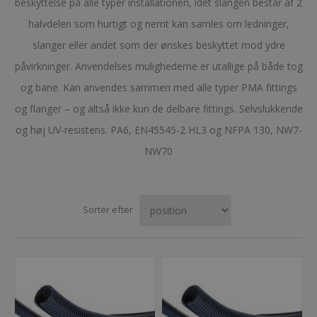
beskyttelse på alle typer installationen, idet slangen består af 2
halvdelen som hurtigt og nemt kan samles om ledninger,
slanger eller andet som der ønskes beskyttet mod ydre
påvirkninger. Anvendelses mulighederne er utallige på både tog
og bane. Kan anvendes sammen med alle typer PMA fittings
og flanger – og altså ikke kun de delbare fittings. Selvslukkende
og høj UV-resistens. PA6, EN45545-2 HL3 og NFPA 130, NW7-
NW70
Sorter efter