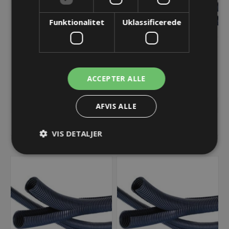
Funktionalitet
Uklassificerede
PACOF flexslange NW23
PACOF flexslange NW29
- sort
- sort
129,75 kr.
192,26 kr.
ACCEPTER ALLE
Lager: Restordre - Er på vej!
Lager: 132 på lager
AFVIS ALLE
KØB
KØB
VIS DETALJER