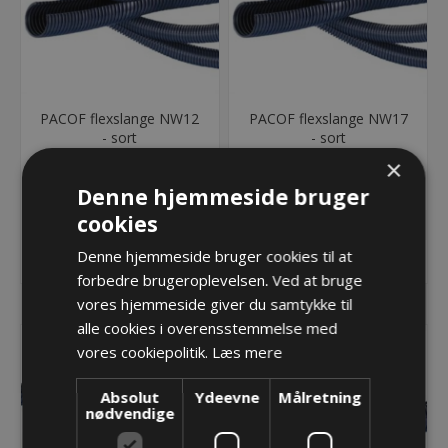
PACOF flexslange NW12
PACOF flexslange NW17
- sort
- sort
65,61 kr.
89,16 kr.
×
Denne hjemmeside bruger
Lager: Restordre - Er på vej!
Lager: 50 på lager
cookies
Denne hjemmeside bruger cookies til at
KØB
KØB
forbedre brugeroplevelsen. Ved at bruge
vores hjemmeside giver du samtykke til
alle cookies i overensstemmelse med
vores cookiepolitik.
Læs mere
Absolut
Ydeevne
Målretning
nødvendige