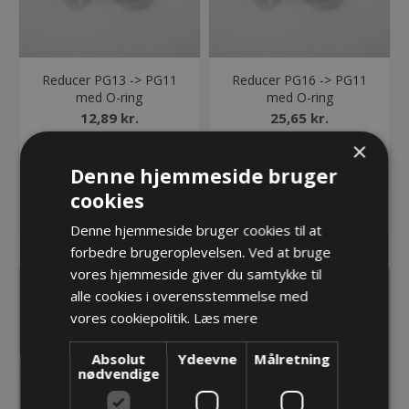
Reducer PG13 -> PG11
Reducer PG16 -> PG11
med O-ring
med O-ring
12,89 kr.
25,65 kr.
×
Lager: Restordre - Er på vej!
Lager: Restordre - Er på vej!
Denne hjemmeside bruger
cookies
KØB
KØB
Denne hjemmeside bruger cookies til at
forbedre brugeroplevelsen. Ved at bruge
vores hjemmeside giver du samtykke til
alle cookies i overensstemmelse med
vores cookiepolitik.
Læs mere
Absolut
Ydeevne
Målretning
nødvendige