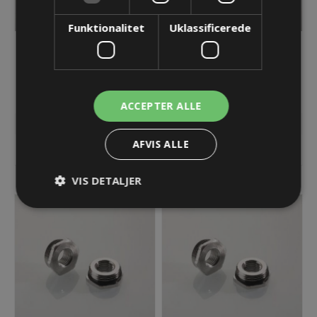
Funktionalitet
Uklassificerede
Reducer PG21 -> PG13,5
Reducer PG21 -> PG16
med O-ring
med O-ring
38,48 kr.
28,86 kr.
ACCEPTER ALLE
Lager: Restordre - Er på vej!
Lager: 2 på lager
AFVIS ALLE
KØB
KØB
VIS DETALJER