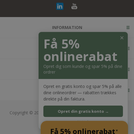
INFORMATION
✕
Få 5%
KUNDESERVICE
onlinerabat
Opret dig som kunde og spar 5% på dine
MIN KONTO
ordrer
Opret en gratis konto og spar 5% på alle
KONTAKT OS
dine onlineordrer — rabatten trækkes
direkte på din faktura.
Opret din gratis konto →
Copyright © 2026 Bagger Nielsen webshop. Alle rettigheder
forbeholdt.
Nej tak
CVR: 28689217
Få 5% onlinerabat
Powered by
nopCommerce
▲