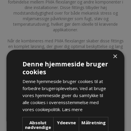
forbindelse mellem PMA flexslanger og andre komponenter i
dine installationer. Disse fittings tilbyder høj
modstandsdygtighed over for både mekanisk stress og
miljømæssige påvirkninger som fugt, støv og
temperaturudsving, hvilket gør dem ideelle til krævende
applikationer.
Når de kombineres med PMA flexslanger skaber disse fittings
en komplet løsning, der giver dig optimal beskyttelse og lang
levetid.
×
Denne hjemmeside bruger
cookies
LIGE FITTINGS
45º FITTINGS
Denne hjemmeside bruger cookies til at
BLNO-M
BVAD-M
forbedre brugeroplevelsen. Ved at bruge
BRND-M (EcoGuard)
vores hjemmeside giver du samtykke til
JENQ
alle cookies i overensstemmelse med
JKNH
vores cookiepolitik.
Læs mere
BVND-M
Absolut
Ydeevne
Målretning
Se alle
nødvendige