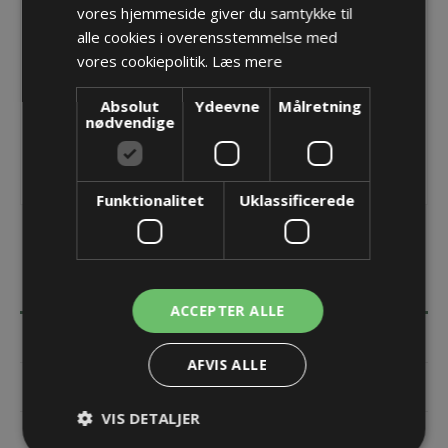
vores hjemmeside giver du samtykke til
Opret konto for at se priser
alle cookies i overensstemmelse med
vores cookiepolitik.
Læs mere
KØB
Absolut
Ydeevne
Målretning
nødvendige
Funktionalitet
Uklassificerede
BESKRIVELSE
ACCEPTER ALLE
SPECIFIKATIONER
AFVIS ALLE
DOKUMENTER
VIS DETALJER
KONTAKT OS