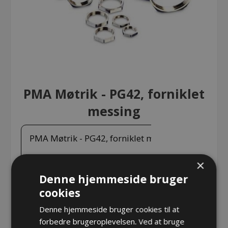
PMA Møtrik - PG42, forniklet
messing
PMA Møtrik - PG42, forniklet messing
×
Denne hjemmeside bruger
PMA Møtrik - PG42, forniklet messing
cookies
Varenr.:
GMM-42.50
Denne hjemmeside bruger cookies til at
Producent:
PMA - ABB Schweitzerland Ltd
forbedre brugeroplevelsen. Ved at bruge