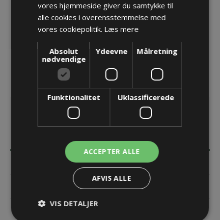
vores hjemmeside giver du samtykke til
Opret konto for at se priser
alle cookies i overensstemmelse med
KØB
vores cookiepolitik.
Læs mere
Absolut
Ydeevne
Målretning
nødvendige
Funktionalitet
Uklassificerede
BESKRIVELSE
ACCEPTER ALLE
SPECIFIKATIONER
AFVIS ALLE
DOKUMENTER
VIS DETALJER
KONTAKT OS