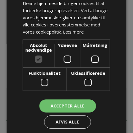
Denne hjemmeside bruger cookies til at
PMA Selvomviklende fletslange - NW50, sort
forbedre brugeroplevelsen. Ved at bruge
Varenr.:
G.PX.50SW.25
vores hjemmeside giver du samtykke til
Producent:
PMA - ABB Schweitzerland Ltd
alle cookies i overensstemmelse med
vores cookiepolitik.
Læs mere
Opret konto for at se priser
Absolut
Ydeevne
Målretning
KØB
nødvendige
Funktionalitet
Uklassificerede
ACCEPTER ALLE
BESKRIVELSE
AFVIS ALLE
SPECIFIKATIONER