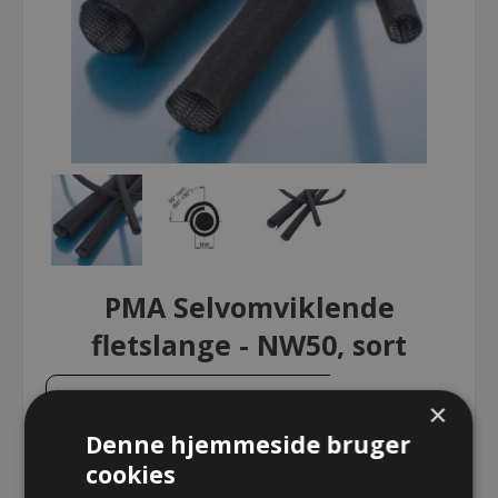
PMA Selvomviklende
fletslange - NW50, sort
PMA Selvomviklende fletslange -
×
NW50, sort
Denne hjemmeside bruger
cookies