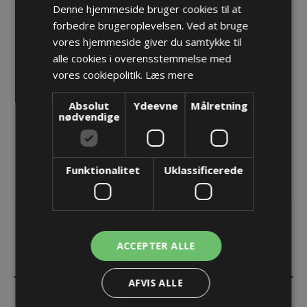
Denne hjemmeside bruger cookies til at
PMAFIX EMC fitting, M20, T80, 7,0-10,5
forbedre brugeroplevelsen. Ved at bruge
Varenr.:
NVEZ-M202T/B4
vores hjemmeside giver du samtykke til
Producent:
PMA - ABB Schweitzerland Ltd
alle cookies i overensstemmelse med
vores cookiepolitik.
Læs mere
Opret konto for at se priser
Absolut
Ydeevne
KØB
Målretning
nødvendige
Funktionalitet
Uklassificerede
ACCEPTER ALLE
BESKRIVELSE
AFVIS ALLE
SPECIFIKATIONER