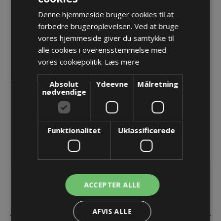
Denne hjemmeside bruger cookies til at
PMAfix, Metrisk gevind lige, M40x1,5, NW36, sort
forbedre brugeroplevelsen. Ved at bruge
Varenr.:
BVNV-M406.20
vores hjemmeside giver du samtykke til
Producent:
PMA - ABB Schweitzerland Ltd
alle cookies i overensstemmelse med
vores cookiepolitik.
Læs mere
Opret konto for at se priser
Absolut
Ydeevne
Målretning
nødvendige
KØB
Funktionalitet
Uklassificerede
ACCEPTER ALLE
BESKRIVELSE
AFVIS ALLE