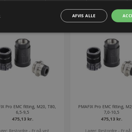
R
AFVIS ALLE
ACC
X Pro EMC fitting, M20, T80,
PMAFIX Pro EMC fitting, M2
6,5-9,5
7,0-10,5
475,13 kr.
475,13 kr.
ger: Restordre - Er på vej!
Lager: Restordre - Er på 