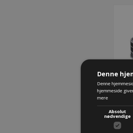
Denne hje
Denne hjemmeside
hjemmeside giver
PMAFI
mere
Absolut
nødvendige
La