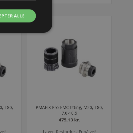
EPTER ALLE
0, T80,
PMAFIX Pro EMC fitting, M20, T80,
7,0-10,5
475,13 kr.
vej!
Lager: Restordre - Er på vej!