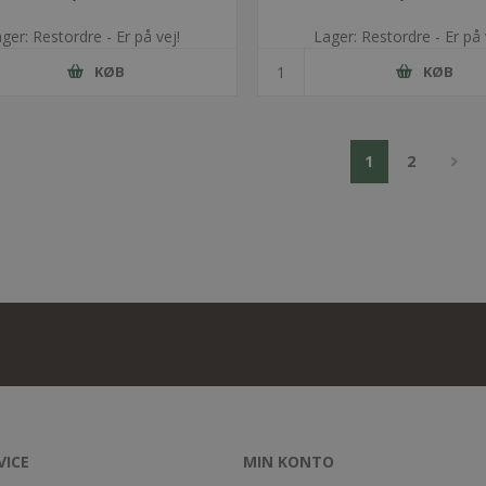
ger: Restordre - Er på vej!
Lager: Restordre - Er på 
KØB
KØB
1
2
VICE
MIN KONTO