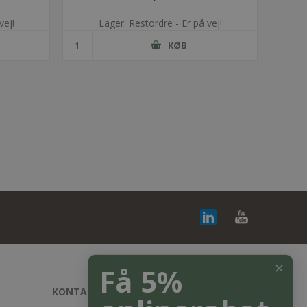
vej!
Lager: Restordre - Er på vej!
KØB
✕
Få 5%
KONTAKT OS