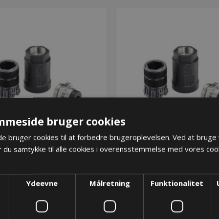
mmeside bruger cookies
 bruger cookies til at forbedre brugeroplevelsen. Ved at bruge
 du samtykke til alle cookies i overensstemmelse med vores cook
X Pro EMC fitting, M20, T80,
PMAFIX Pro EMC fitting, M2
5,0-8,0
5,0-8,0
475,13 kr.
475,13 kr.
Ydeevne
Målretning
Funktionalitet
ger: Restordre - Er på vej!
Lager: Restordre - Er på 
KØB
KØB