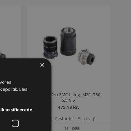
×
 vores
iepolitik.
Læs
0, T80,
PMAFIX Pro EMC fitting, M20, T80,
6,5-9,5
475,13 kr.
Uklassificerede
vej!
Lager: Restordre - Er på vej!
KØB