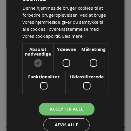
Denne hjemmeside bruger cookies til at
PMAFIX Pro EMC fitting, M16, T80, 6,5-9,5
forbedre brugeroplevelsen. Ved at bruge
vores hjemmeside giver du samtykke til
Varenr.:
NKEZ-M160T/B3
alle cookies i overensstemmelse med
Producent:
PMA - ABB Schweitzerland Ltd
vores cookiepolitik.
Læs mere
Opret konto for at se priser
Absolut
Ydeevne
Målretning
nødvendige
KØB
Funktionalitet
Uklassificerede
ACCEPTER ALLE
BESKRIVELSE
AFVIS ALLE