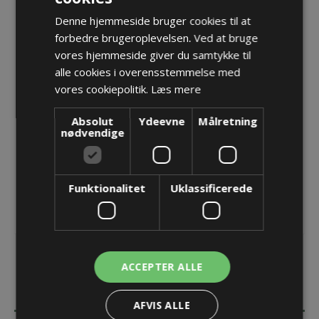
Denne hjemmeside bruger cookies til at
PMAFIX Pro EMC fitting, M20, T80, 5,0-8,0
forbedre brugeroplevelsen. Ved at bruge
Varenr.:
NKEZ-M202T/B2
vores hjemmeside giver du samtykke til
Producent:
PMA - ABB Schweitzerland Ltd
alle cookies i overensstemmelse med
vores cookiepolitik.
Læs mere
Opret konto for at se priser
Absolut
Ydeevne
Målretning
nødvendige
KØB
Funktionalitet
Uklassificerede
ACCEPTER ALLE
BESKRIVELSE
AFVIS ALLE