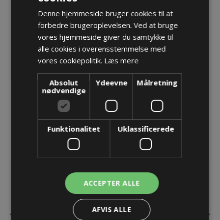
Denne hjemmeside bruger cookies til at
PMAFIX Pro EMC fitting, M20, T80, 5,0-8,0
forbedre brugeroplevelsen. Ved at bruge
vores hjemmeside giver du samtykke til
Varenr.:
NKEZ-M207T/B2
alle cookies i overensstemmelse med
Producent:
PMA - ABB Schweitzerland Ltd
vores cookiepolitik.
Læs mere
Opret konto for at se priser
Absolut
Ydeevne
Målretning
nødvendige
KØB
Funktionalitet
Uklassificerede
ACCEPTER ALLE
BESKRIVELSE
AFVIS ALLE