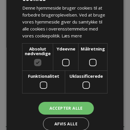
Denne hjemmeside bruger cookies til at
PMAFIX Pro EMC fitting, M20, T80, 7,0-10,5
forbedre brugeroplevelsen. Ved at bruge
vores hjemmeside giver du samtykke til
Varenr.:
NKEZ-M207T/B4
alle cookies i overensstemmelse med
Producent:
PMA - ABB Schweitzerland Ltd
vores cookiepolitik.
Læs mere
Opret konto for at se priser
Absolut
Ydeevne
Målretning
nødvendige
KØB
Funktionalitet
Uklassificerede
ACCEPTER ALLE
BESKRIVELSE
AFVIS ALLE