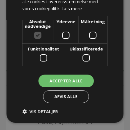
alle cookies i overensstemmelse med
vores cookiepolitik.
Læs mere
Absolut
Ydeevne
Målretning
nødvendige
Funktionalitet
Uklassificerede
BESKRIVELSE
SPECIFIKATIONER
ACCEPTER ALLE
DOKUMENTER
AFVIS ALLE
KONTAKT OS
VIS DETALJER
PMAFix, Y-stykke NW48, sort