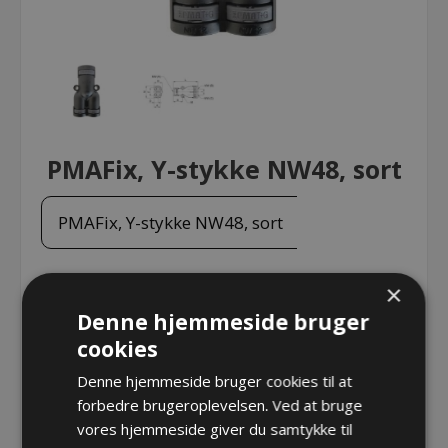
PMAFix, Y-stykke NW48, sort
PMAFix, Y-stykke NW48, sort
×
PMAFix, Y-stykke NW48, sort
Denne hjemmeside bruger
Varenr.:
BVYD-483636GT.5
cookies
Producent:
PMA - ABB Schweitzerland Ltd
Denne hjemmeside bruger cookies til at
forbedre brugeroplevelsen. Ved at bruge
Opret konto for at se priser
vores hjemmeside giver du samtykke til
KØB