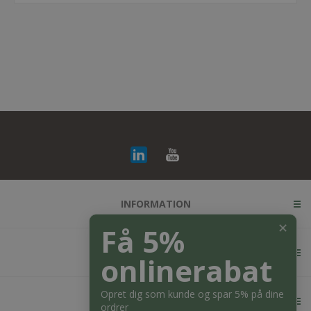
INFORMATION
✕
Få 5%
KUNDESERVICE
onlinerabat
Opret dig som kunde og spar 5% på dine
MIN KONTO
ordrer