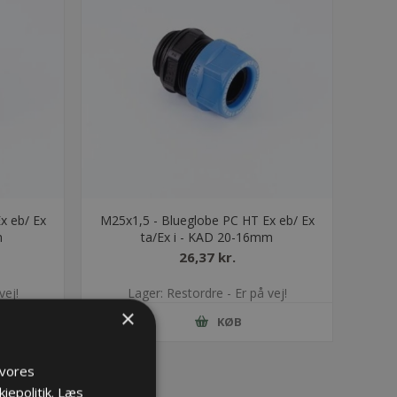
x eb/ Ex
M25x1,5 - Blueglobe PC HT Ex eb/ Ex
m
ta/Ex i - KAD 20-16mm
26,37 kr.
vej!
Lager: Restordre - Er på vej!
×
KØB
 vores
iepolitik.
Læs