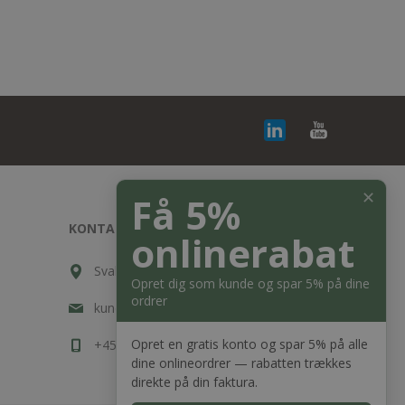
✕
Få 5%
KONTAKT OS
onlinerabat
Svalehøjvej 10, DK-3650 Ølstykke
Opret dig som kunde og spar 5% på dine
ordrer
kundeservice@bagger-nielsen.dk
Opret en gratis konto og spar 5% på alle
+45 7020 7633
dine onlineordrer — rabatten trækkes
direkte på din faktura.