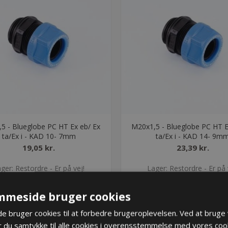
5 - Blueglobe PC HT Ex eb/ Ex
M20x1,5 - Blueglobe PC HT E
ta/Ex i - KAD 10- 7mm
ta/Ex i - KAD 14- 9m
19,05 kr.
23,39 kr.
ger: Restordre - Er på vej!
Lager: Restordre - Er på 
KØB
KØB
mmeside bruger cookies
 bruger cookies til at forbedre brugeroplevelsen. Ved at bruge
 du samtykke til alle cookies i overensstemmelse med vores cook