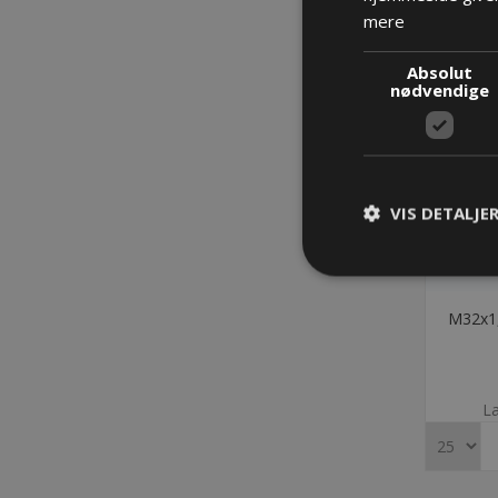
mere
Absolut
nødvendige
VIS DETALJE
M32x1,
La