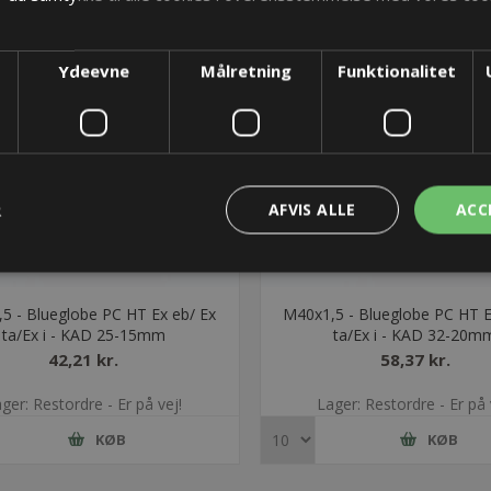
Ydeevne
Målretning
Funktionalitet
R
AFVIS ALLE
ACC
5 - Blueglobe PC HT Ex eb/ Ex
M40x1,5 - Blueglobe PC HT E
ta/Ex i - KAD 25-15mm
ta/Ex i - KAD 32-20m
42,21 kr.
58,37 kr.
ger: Restordre - Er på vej!
Lager: Restordre - Er på 
KØB
KØB