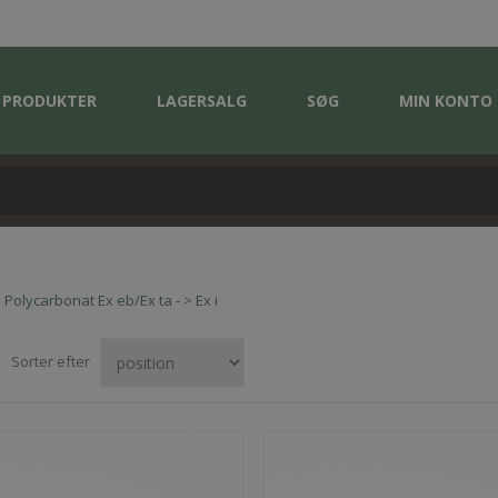
PRODUKTER
LAGERSALG
SØG
MIN KONTO
Polycarbonat Ex eb/Ex ta - > Ex i
Sorter efter