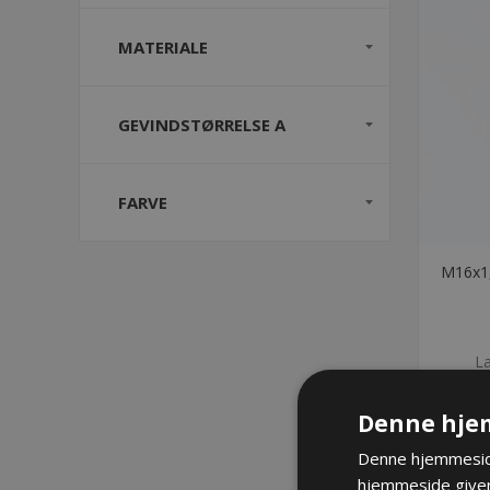
MATERIALE
GEVINDSTØRRELSE A
FARVE
M16x1,
La
Denne hje
Denne hjemmeside
hjemmeside giver