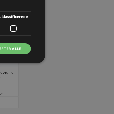
Uklassificerede
EPTER ALLE
x eb/ Ex
m
vej!