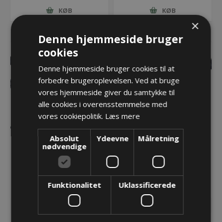
KØB
KØB
×
Denne hjemmeside bruger
cookies
Denne hjemmeside bruger cookies til at
forbedre brugeroplevelsen. Ved at bruge
vores hjemmeside giver du samtykke til
alle cookies i overensstemmelse med
vores cookiepolitik.
Læs mere
Absolut
Ydeevne
Målretning
nødvendige
PPCOF flexslange NW23
PPCOF flexslange NW29
- sort
- sort
63,54 kr.
104,78 kr.
Funktionalitet
Uklassificerede
Lager: 50 på lager
Lager: 70 på lager