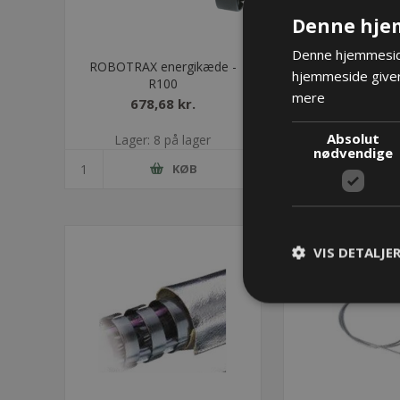
Denne hje
Denne hjemmeside
ROBOTRAX energikæde -
R100 FJEDER f
hjemmeside giver
R100
165m
mere
678,68 kr.
1.206,77
Absolut
Lager: 8 på lager
Lager: Restordre 
nødvendige
KØB
K
VIS DETALJE