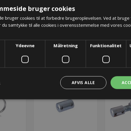
mmeside bruger cookies
 bruger cookies til at forbedre brugeroplevelsen. Ved at bruge
or holder
R100 FJEDER for holder
R100 FJE
 du samtykke til alle cookies i overensstemmelse med vores cook
m
230mm
 kr.
1.219,83 kr.
1.3
Ydeevne
Målretning
Funktionalitet
- Er på vej!
Lager: Restordre - Er på vej!
Lager
ØB
KØB
R
AFVIS ALLE
ACC