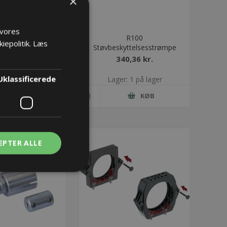
×
 vores
DER for holder
R100
iepolitik.
Læs
465mm
Støvbeskyttelsesstrømpe
03,32 kr.
340,36 kr.
Uklassificerede
: 1 på lager
Lager: 1 på lager
KØB
KØB
EPTER ALLE