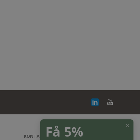
✕
Få 5%
KONTAKT OS