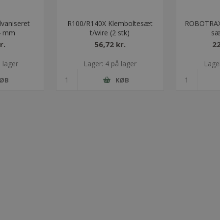
vaniseret
R100/R140X Klemboltesæt
ROBOTRAX 
Ø4 mm
t/wire (2 stk)
sæ
r.
56,72 kr.
22
 lager
Lager: 4 på lager
Lager
ØB
KØB