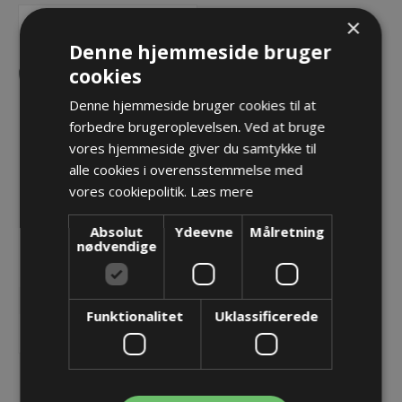
×
Denne hjemmeside bruger
cookies
Denne hjemmeside bruger cookies til at
forbedre brugeroplevelsen. Ved at bruge
vores hjemmeside giver du samtykke til
alle cookies i overensstemmelse med
vores cookiepolitik.
Læs mere
ROBOTRAX energikæde -
R140X
Absolut
Ydeevne
Målretning
1.342,93 kr.
nødvendige
Lager: Restordre - Er på vej!
Funktionalitet
Uklassificerede
KØB