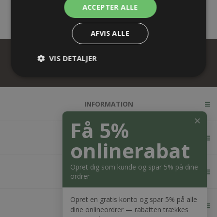
ACCEPTER ALLE
AFVIS ALLE
VIS DETALJER
INFORMATION
✕
Få 5%
KUNDESERVICE
onlinerabat
Opret dig som kunde og spar 5% på dine
MIN KONTO
ordrer
Opret en gratis konto og spar 5% på alle
KONTAKT OS
dine onlineordrer — rabatten trækkes