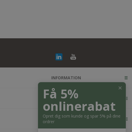
INFORMATION
✕
Få 5%
KUNDESERVICE
onlinerabat
Opret dig som kunde og spar 5% på dine
MIN KONTO
ordrer