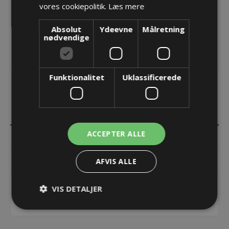
vores cookiepolitik.
Læs mere
Absolut
Ydeevne
Målretning
nødvendige
Funktionalitet
Uklassificerede
BESKRIVELSE
ACCEPTER ALLE
SPECIFIKATIONER
AFVIS ALLE
KONTAKT OS
VIS DETALJER
Reducer M50x1,5 -> M40x1,5
Polyamid