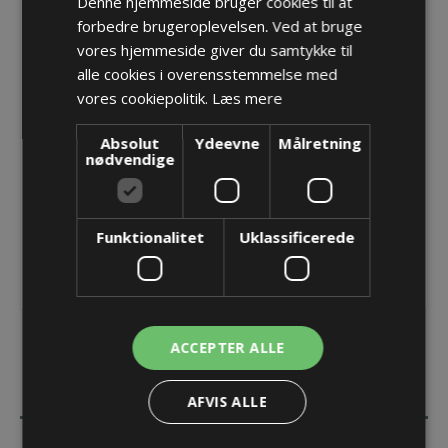
Denne hjemmeside bruger cookies til at
forbedre brugeroplevelsen. Ved at bruge
Reducer M63 -> PG29 med O-ring
vores hjemmeside giver du samtykke til
Varenr.:
PF 80.263/29
alle cookies i overensstemmelse med
Producent:
Pflitsch GmbH & Co. KG
vores cookiepolitik.
Læs mere
Opret konto for at se priser
Absolut
Ydeevne
Målretning
nødvendige
KØB
Funktionalitet
Uklassificerede
ACCEPTER ALLE
BESKRIVELSE
AFVIS ALLE
SPECIFIKATIONER