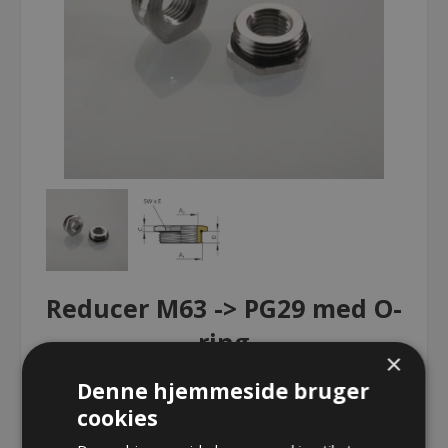
Reducer M63 -> PG29 med O-
ring
×
Denne hjemmeside bruger
Reducer M63 -> PG29 med O-ring
cookies