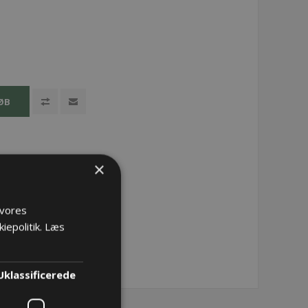
ØB
×
 vores
iepolitik.
Læs
Uklassificerede