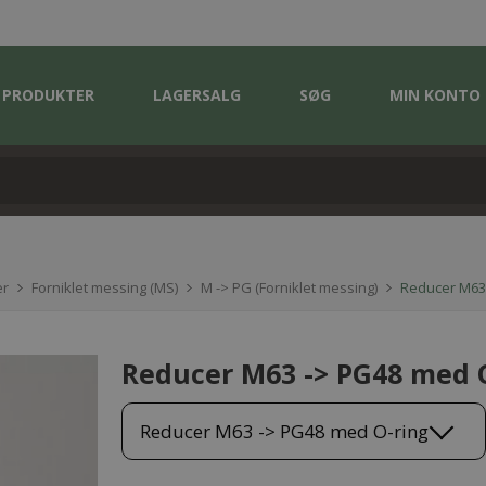
PRODUKTER
LAGERSALG
SØG
MIN KONTO
er
Forniklet messing (MS)
M -> PG (Forniklet messing)
Reducer M63
Reducer M63 -> PG48 med 
Reducer M63 -> PG48 med O-ring