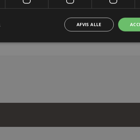
OS
R
AFVIS ALLE
ACC