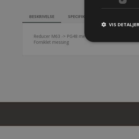
BESKRIVELSE
SPECIFIKATIONER
KONTAKT 
VIS DETALJE
Reducer M63 -> PG48 med O-ring
Forniklet messing