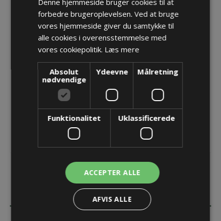
Denne hjemmeside bruger cookies til at
forbedre brugeroplevelsen. Ved at bruge
Reducer M72 -> M50 med O-ring
vores hjemmeside giver du samtykke til
Varenr.:
PF 80.272/250
alle cookies i overensstemmelse med
Producent:
Pflitsch GmbH & Co. KG
vores cookiepolitik.
Læs mere
Opret konto for at se priser
Absolut
Ydeevne
Målretning
nødvendige
KØB
Funktionalitet
Uklassificerede
ACCEPTER ALLE
BESKRIVELSE
AFVIS ALLE
SPECIFIKATIONER