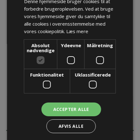
Denne hjemmeside bruger cookies til at
forbedre brugeroplevelsen. Ved at bruge
Reducer M75 -> M50 med O-ring
vores hjemmeside giver du samtykke til
Varenr.:
PF 80.275/250
alle cookies i overensstemmelse med
Producent:
Pflitsch GmbH & Co. KG
vores cookiepolitik.
Læs mere
Opret konto for at se priser
Absolut
Ydeevne
Målretning
nødvendige
KØB
Funktionalitet
Uklassificerede
ACCEPTER ALLE
BESKRIVELSE
AFVIS ALLE
SPECIFIKATIONER