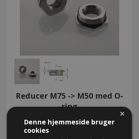
Reducer M75 -> M50 med O-
ring
×
Denne hjemmeside bruger
Reducer M75 -> M50 med O-ring
cookies