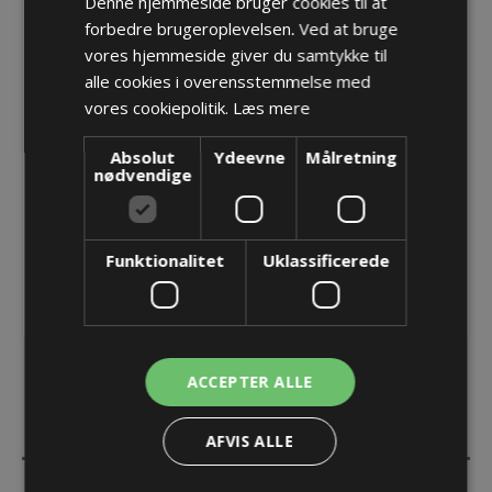
Denne hjemmeside bruger cookies til at
forbedre brugeroplevelsen. Ved at bruge
Reducer M80 -> M63 med O-ring
vores hjemmeside giver du samtykke til
Varenr.:
PF 80.280/263
alle cookies i overensstemmelse med
Producent:
Pflitsch GmbH & Co. KG
vores cookiepolitik.
Læs mere
Opret konto for at se priser
Absolut
Ydeevne
Målretning
nødvendige
KØB
Funktionalitet
Uklassificerede
ACCEPTER ALLE
BESKRIVELSE
AFVIS ALLE
SPECIFIKATIONER