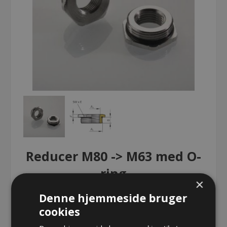
Reducer M80 -> M63 med O-
ring
×
Denne hjemmeside bruger
Reducer M80 -> M63 med O-ring
cookies