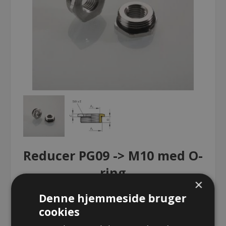
Reducer PG09 -> M10 med O-
ring
×
Denne hjemmeside bruger
Reducer PG09 -> M10 med O-ring
cookies