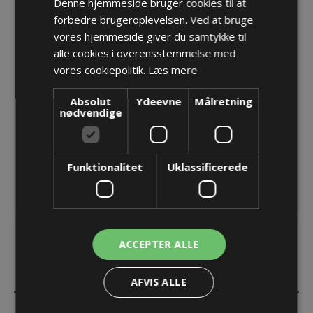
Denne hjemmeside bruger cookies til at
forbedre brugeroplevelsen. Ved at bruge
Reducer PG09 -> M10 med O-ring
vores hjemmeside giver du samtykke til
Varenr.:
PF 80.09/210
alle cookies i overensstemmelse med
Producent:
Pflitsch GmbH & Co. KG
vores cookiepolitik.
Læs mere
Opret konto for at se priser
Absolut
Ydeevne
Målretning
nødvendige
KØB
Funktionalitet
Uklassificerede
ACCEPTER ALLE
BESKRIVELSE
AFVIS ALLE
SPECIFIKATIONER