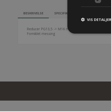
BESKRIVELSE
SPECIFIKATIONER
KONTAKT 
VIS DETALJE
Reducer PG13,5 -> M16 med O-ring
Forniklet messing