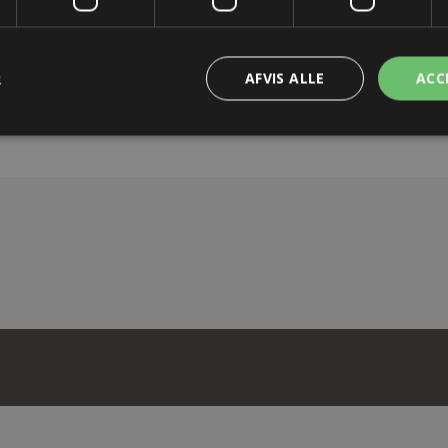
OS
R
AFVIS ALLE
ACC