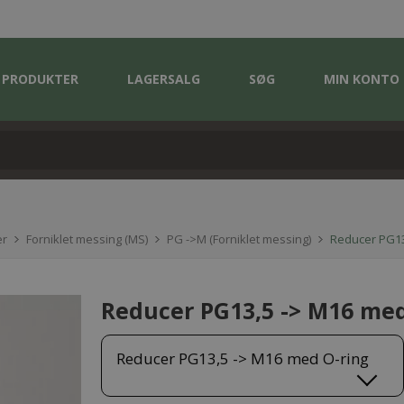
PRODUKTER
LAGERSALG
SØG
MIN KONTO
er
Forniklet messing (MS)
PG ->M (Forniklet messing)
Reducer PG13
Reducer PG13,5 -> M16 med
Reducer PG13,5 -> M16 med O-ring