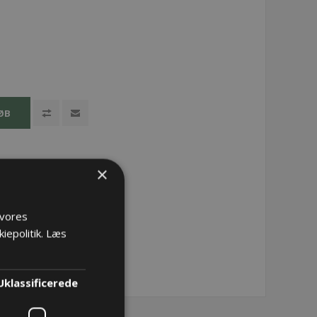
ØB
×
 vores
iepolitik.
Læs
Uklassificerede