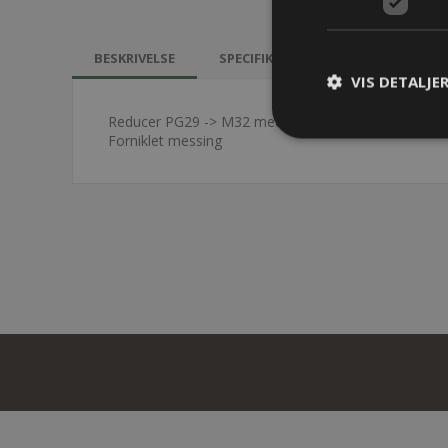
BESKRIVELSE
SPECIFIKATIONER
KONTAKT 
VIS DETALJE
Reducer PG29 -> M32 med O-ring
Forniklet messing