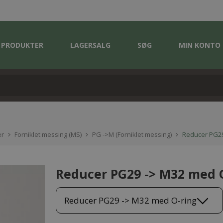
PRODUKTER
LAGERSALG
SØG
MIN KONTO
er
Forniklet messing (MS)
PG ->M (Forniklet messing)
Reducer PG29
Reducer PG29 -> M32 med 
Reducer PG29 -> M32 med O-ring