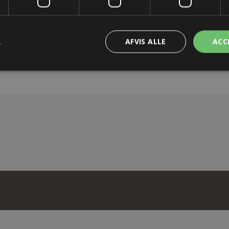
OS
R
AFVIS ALLE
ACC