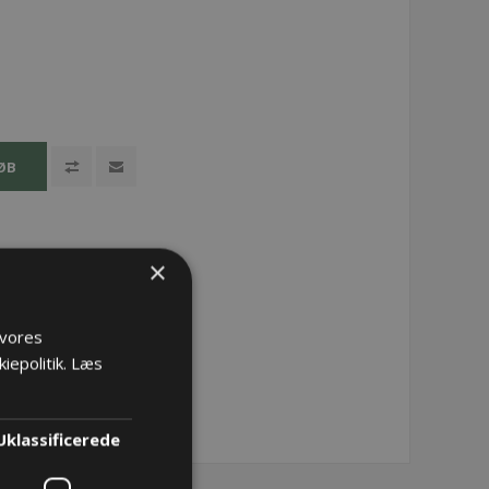
ØB
×
 vores
iepolitik.
Læs
Uklassificerede