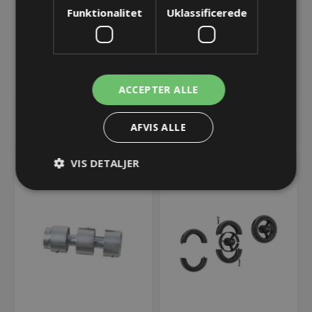
Funktionalitet
Uklassificerede
ROBOTRAX Holder -
R100/R140X Galvaniseret
R140X
stålwire Ø4 mm
340,68 kr.
43,53 kr.
Lager: Restordre - Er på vej!
Lager: 14 på lager
ACCEPTER ALLE
AFVIS ALLE
KØB
KØB
VIS DETALJER