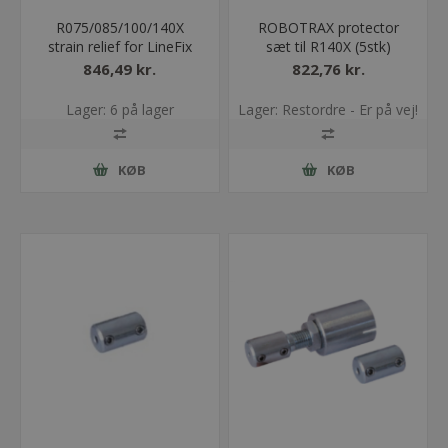
R075/085/100/140X
ROBOTRAX protector
strain relief for LineFix
sæt til R140X (5stk)
LFR
846,49 kr.
822,76 kr.
Lager: 6 på lager
Lager: Restordre - Er på vej!
KØB
KØB