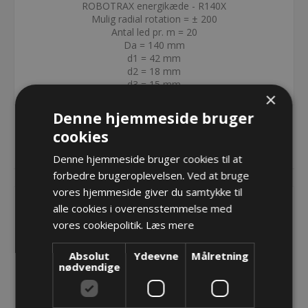
ROBOTRAX energikæde - R140X
Mulig radial rotation = ± 200
Antal led pr. m = 20
Da = 140 mm
d1 = 42 mm
d2 = 18 mm
d3 = 15 mm
×
Denne hjemmeside bruger
cookies
RELATEREDE PRODUKTER
Denne hjemmeside bruger cookies til at
forbedre brugeroplevelsen. Ved at bruge
vores hjemmeside giver du samtykke til
alle cookies i overensstemmelse med
vores cookiepolitik.
Læs mere
Absolut
Ydeevne
Målretning
nødvendige