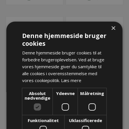
×
Denne hjemmeside bruger
cookies
Denne hjemmeside bruger cookies til at
forbedre brugeroplevelsen. Ved at bruge
vores hjemmeside giver du samtykke til
alle cookies i overensstemmelse med
vores cookiepolitik.
Læs mere
R040 holder til Ø70-90
R040 holder til Ø90-110
394,05 kr.
410,57 kr.
Absolut
Ydeevne
Målretning
nødvendige
Lager: Restordre - Er på vej!
Lager: Restordre - Er på vej!
Funktionalitet
Uklassificerede
KØB
KØB