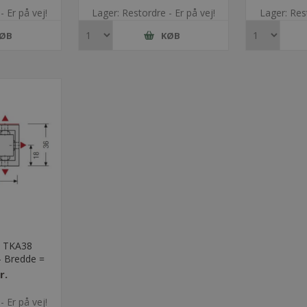
- Er på vej!
Lager: Restordre - Er på vej!
Lager: Rest
ØB
KØB
l TKA38
- Bredde =
r.
- Er på vej!