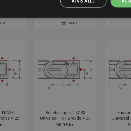
R
AFVIS ALLE
ACC
kr.
591,63 kr.
59
 lager
Lager: Restordre - Er på vej!
Lager: Rest
ØB
KØB
l TKA38
Endebeslag til TKA38
Endebe
Bredde = 25
Universal Fix - Bredde = 38
Universal 
r.
98,35 kr.
9