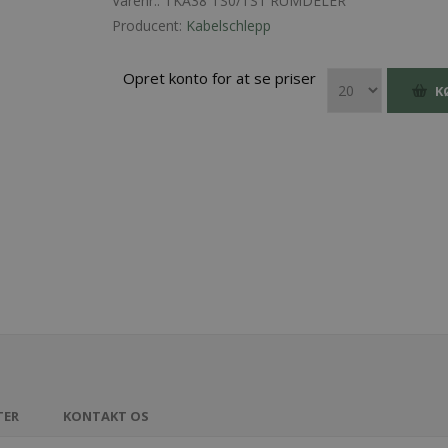
Varenr.:
TKA38 TS0/TS1 RUMDELER
Producent:
Kabelschlepp
Opret konto for at se priser
K
TER
KONTAKT OS