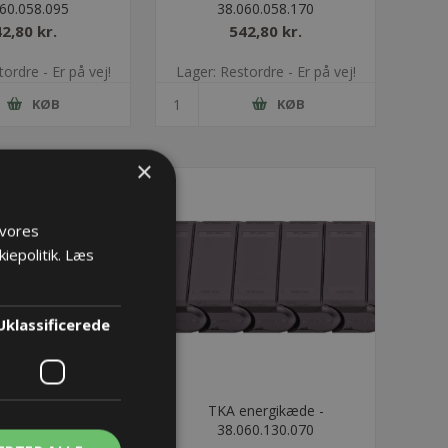
60.058.095
38.060.058.170
2,80 kr.
542,80 kr.
ordre - Er på vej!
Lager: Restordre - Er på vej!
KØB
KØB
×
 vores
iepolitik.
Læs
Uklassificerede
nergikæde -
TKA energikæde -
60.103.145
38.060.130.070