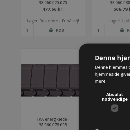
38.060.025.070
38.060.038
477,66 kr.
506,79 
Lager: Restordre - Er på vej!
Lager: 1 på
KØB
K
Denne hje
Denne hjemmeside
hjemmeside giver
mere
Absolut
nødvendige
TKA energikæde -
TKA energi
38.060.078.095
38.060.103