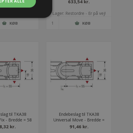
EPTER ALLE
1,63 kr.
633,54 kr.
ordre - Er på vej!
Lager: Restordre - Er på vej!
KØB
KØB
slag til TKA38
Endebeslag til TKA38
Fix - Bredde = 58
Universal Move - Bredde =
25
8,32 kr.
91,46 kr.