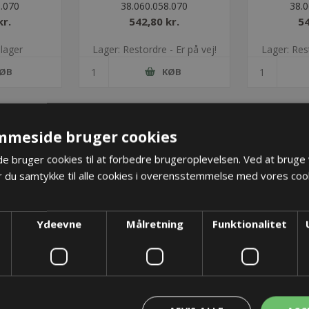
.070
38.060.058.070
38.0
kr.
542,80 kr.
54
 lager
Lager: Restordre - Er på vej!
Lager: Rest
ØB
KØB
mmeside bruger cookies
 bruger cookies til at forbedre brugeroplevelsen. Ved at bruge
 du samtykke til alle cookies i overensstemmelse med vores cook
Ydeevne
Målretning
Funktionalitet
kæde -
TKA energikæde -
TKA e
.070
38.060.103.120
38.0