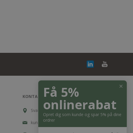
✕
Få 5%
KONTAKT OS
onlinerabat
Svalehøjvej 10, DK-3650 Ølstykke
Opret dig som kunde og spar 5% på dine
ordrer
kundeservice@bagger-nielsen.dk