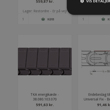
VIS DETALJE
559,87 kr.
591,63 
Lager: Restordre - Er på vej!
Lager: 21 på
KØB
K
TKA energikæde -
Endebeslag ti
38.080.103.070
Universal Fix - 
591,63 kr.
91,46 k