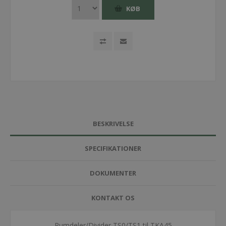
KØB
BESKRIVELSE
SPECIFIKATIONER
DOKUMENTER
KONTAKT OS
Rumdeler/Divider TS0/TS1 til TKA45