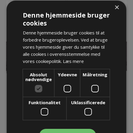
×
KØB
KØB
Denne hjemmeside bruger
cookies
Denne hjemmeside bruger cookies til at
forbedre brugeroplevelsen. Ved at bruge
vores hjemmeside giver du samtykke til
alle cookies i overensstemmelse med
vores cookiepolitik.
Læs mere
Absolut
Ydeevne
Målretning
nødvendige
TKA energikæde -
TKA energikæde -
45.060.150.200
45.080.075.082
Funktionalitet
Uklassificerede
702,77 kr.
608,27 kr.
Lager: Restordre - Er på vej!
Lager: Restordre - Er på vej!