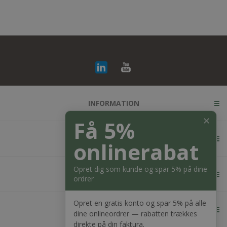
INFORMATION
✕
Få 5%
KUNDESERVICE
onlinerabat
Opret dig som kunde og spar 5% på dine
MIN KONTO
ordrer
Opret en gratis konto og spar 5% på alle
KONTAKT OS
dine onlineordrer — rabatten trækkes
direkte på din faktura.