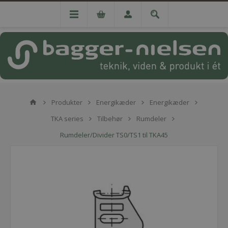
Produkter
Energikæder
Energikæder
TKA series
Tilbehør
Rumdeler
Rumdeler/Divider TS0/TS1 til TKA45