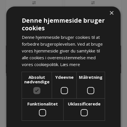
×
KØB
KØB
Denne hjemmeside bruger
cookies
Denne hjemmeside bruger cookies til at
forbedre brugeroplevelsen. Ved at bruge
vores hjemmeside giver du samtykke til
alle cookies i overensstemmelse med
vores cookiepolitik.
Læs mere
Absolut
Ydeevne
Målretning
nødvendige
TKA energikæde -
TKA energikæde -
55.060.175.195
55.080.125.170
Funktionalitet
Uklassificerede
824,79 kr.
761,75 kr.
Lager: Restordre - Er på vej!
Lager: Restordre - Er på vej!