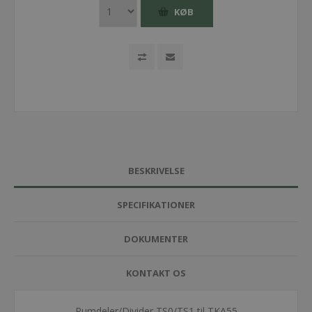
KØB
BESKRIVELSE
SPECIFIKATIONER
DOKUMENTER
KONTAKT OS
Rumdeler/Divider TS0/TS1 til TKA55