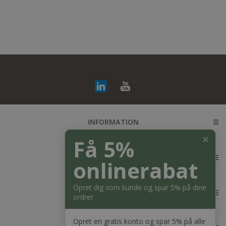
INFORMATION
✕
Få 5%
KUNDESERVICE
onlinerabat
Opret dig som kunde og spar 5% på dine
MIN KONTO
ordrer
Opret en gratis konto og spar 5% på alle