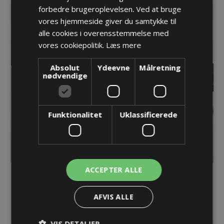
Lager: 50 på lager
Lager: 100 på lager
forbedre brugeroplevelsen. Ved at bruge
vores hjemmeside giver du samtykke til
KØB
KØB
alle cookies i overensstemmelse med
vores cookiepolitik.
Læs mere
Absolut
Ydeevne
Målretning
nødvendige
Funktionalitet
Uklassificerede
ACCEPTER ALLE
PMA Selvomviklende
PMA Selvomviklende
fletslange - NW25, sort
fletslange - NW29, sort
68,09 kr.
74,24 kr.
AFVIS ALLE
Lager: 50 på lager
Lager: 100 på lager
VIS DETALJER