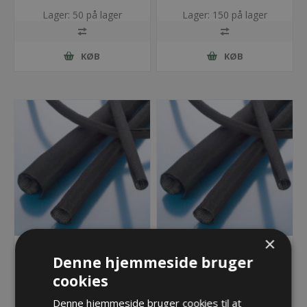
Lager: 50 på lager
Lager: 150 på lager
KØB
KØB
×
PMA Selvomviklende
PMA Selvomviklende
Denne hjemmeside bruger
fletslange - NW16, sort
fletslange - NW19, sort
cookies
48,03 kr.
54,40 kr.
Denne hjemmeside bruger cookies til at