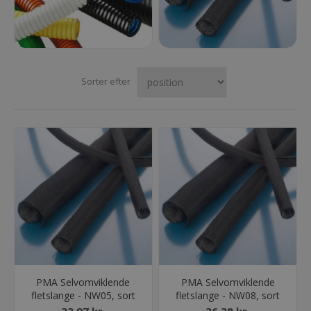
JFBD flexslange
LLPA flexslange
PACOF
Se alle
Sorter efter
PMA Selvomviklende
PMA Selvomviklende
fletslange - NW05, sort
fletslange - NW08, sort