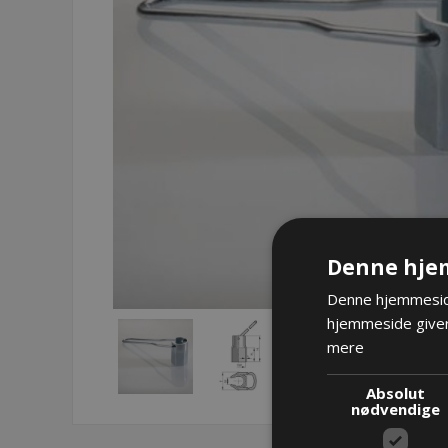
Denne hje
Denne hjemmeside
hjemmeside giver
mere
Absolut
nødvendige