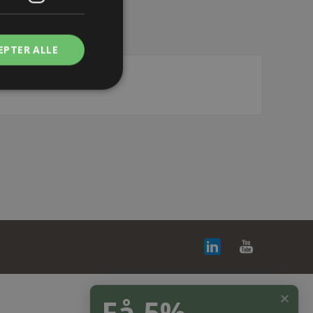
EPTER ALLE
✕
Få 5%