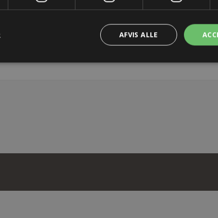
OS
R
AFVIS ALLE
ACC