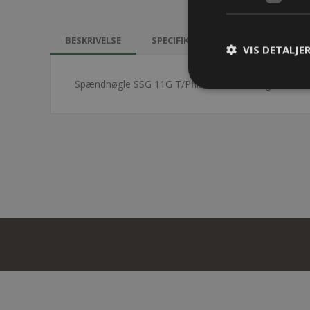
BESKRIVELSE
SPECIFIKATIONER
KONTAKT 
VIS DETALJE
Spændnøgle SSG 11G T/Pflitsch forskruning