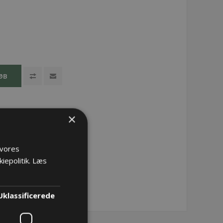
ØB
×
 vores
iepolitik.
Læs
Uklassificerede