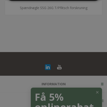
Spændnøgle SSG 26G T/Pflitsch forskruning
INFORMATION
✕
Få 5%
KUNDESERVICE
onlinerabat