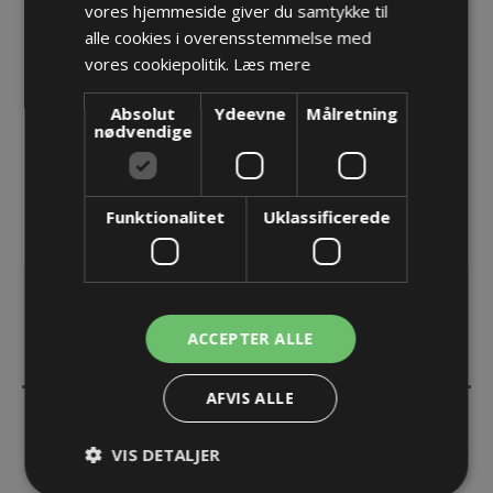
vores hjemmeside giver du samtykke til
Producent:
Pflitsch GmbH & Co. KG
alle cookies i overensstemmelse med
vores cookiepolitik.
Læs mere
Opret konto for at se priser
KØB
Absolut
Ydeevne
Målretning
nødvendige
Funktionalitet
Uklassificerede
ACCEPTER ALLE
BESKRIVELSE
AFVIS ALLE
SPECIFIKATIONER
VIS DETALJER
KONTAKT OS