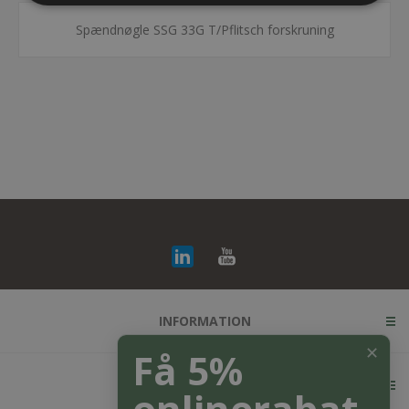
Spændnøgle SSG 33G T/Pflitsch forskruning
INFORMATION
✕
Få 5%
KUNDESERVICE
onlinerabat