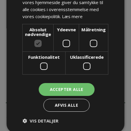
vores hjemmeside giver du samtykke til
Producent:
Pflitsch GmbH & Co. KG
alle cookies i overensstemmelse med
vores cookiepolitik.
Læs mere
Opret konto for at se priser
Absolut
Ydeevne
KØB
Målretning
nødvendige
Funktionalitet
Uklassificerede
ACCEPTER ALLE
BESKRIVELSE
AFVIS ALLE
SPECIFIKATIONER
VIS DETALJER
KONTAKT OS