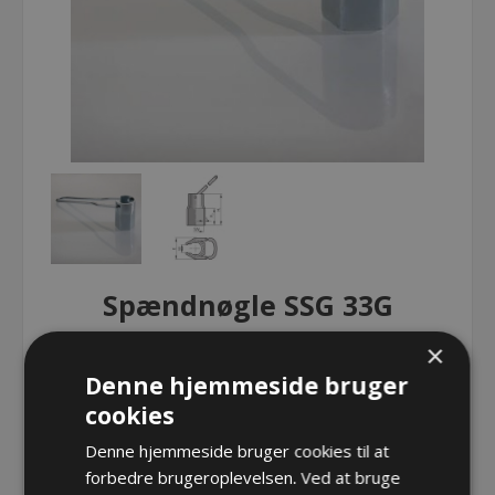
Spændnøgle SSG 33G
×
Spændnøgle SSG 33G
Denne hjemmeside bruger
cookies
Denne hjemmeside bruger cookies til at
Spændnøgle SSG 33G
forbedre brugeroplevelsen. Ved at bruge
Varenr.:
PF SSG 33G