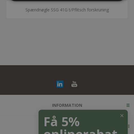
Spændnøgle SSG 41G t/Pflitsch forskruning
INFORMATION
✕
Få 5%
KUNDESERVICE
onlinerabat