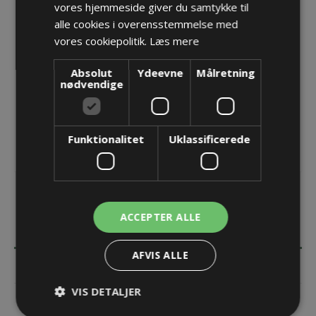
vores hjemmeside giver du samtykke til
Producent:
Pflitsch GmbH & Co. KG
alle cookies i overensstemmelse med
vores cookiepolitik.
Læs mere
Opret konto for at se priser
KØB
Absolut
Ydeevne
Målretning
nødvendige
Funktionalitet
Uklassificerede
ACCEPTER ALLE
BESKRIVELSE
AFVIS ALLE
SPECIFIKATIONER
VIS DETALJER
KONTAKT OS