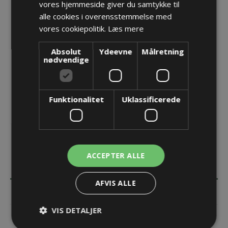
vores hjemmeside giver du samtykke til
Producent:
Pflitsch GmbH & Co. KG
alle cookies i overensstemmelse med
vores cookiepolitik.
Læs mere
Opret konto for at se priser
Absolut
Ydeevne
KØB
Målretning
nødvendige
Funktionalitet
Uklassificerede
ACCEPTER ALLE
BESKRIVELSE
AFVIS ALLE
SPECIFIKATIONER
VIS DETALJER
KONTAKT OS