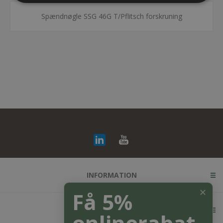
Spændnøgle SSG 46G T/Pflitsch forskruning
INFORMATION
✕
Få 5%
KUNDESERVICE
onlinerabat