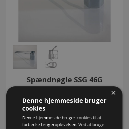
Spændnøgle SSG 46G
×
Spændnøgle SSG 46G
Denne hjemmeside bruger
cookies
Denne hjemmeside bruger cookies til at
Spændnøgle SSG 46G
forbedre brugeroplevelsen. Ved at bruge
Varenr.:
PF SSG 46G