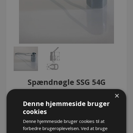
Spændnøgle SSG 54G
×
Spændnøgle SSG 54G
Denne hjemmeside bruger
cookies
Denne hjemmeside bruger cookies til at
Spændnøgle SSG 54G
forbedre brugeroplevelsen. Ved at bruge
Varenr.:
PF SSG 54G