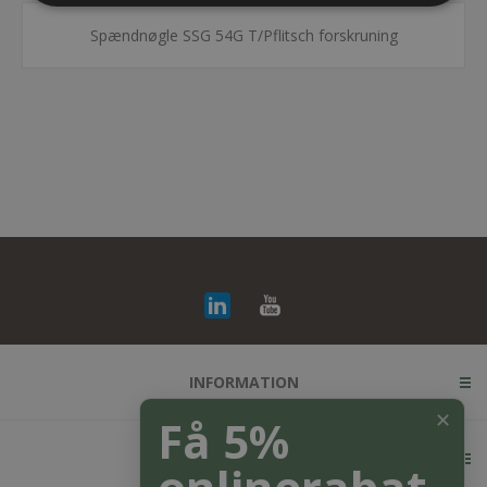
Spændnøgle SSG 54G T/Pflitsch forskruning
INFORMATION
✕
Få 5%
KUNDESERVICE
onlinerabat