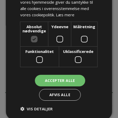
vores hjemmeside giver du samtykke til
Producent:
Pflitsch GmbH & Co. KG
alle cookies i overensstemmelse med
vores cookiepolitik.
Læs mere
Opret konto for at se priser
Absolut
Ydeevne
KØB
Målretning
nødvendige
Funktionalitet
Uklassificerede
ACCEPTER ALLE
BESKRIVELSE
AFVIS ALLE
SPECIFIKATIONER
VIS DETALJER
KONTAKT OS