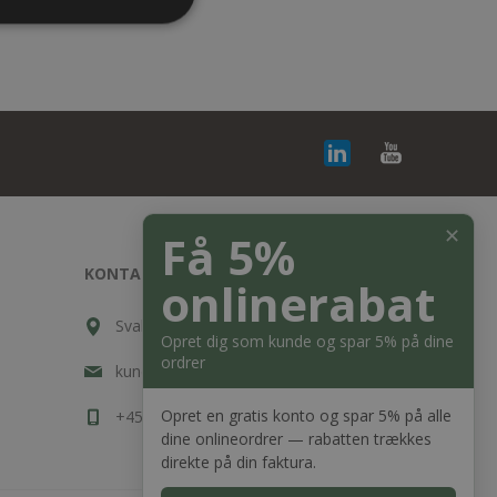
✕
Få 5%
KONTAKT OS
onlinerabat
Svalehøjvej 10, DK-3650 Ølstykke
Opret dig som kunde og spar 5% på dine
ordrer
kundeservice@bagger-nielsen.dk
Opret en gratis konto og spar 5% på alle
+45 7020 7633
dine onlineordrer — rabatten trækkes
direkte på din faktura.