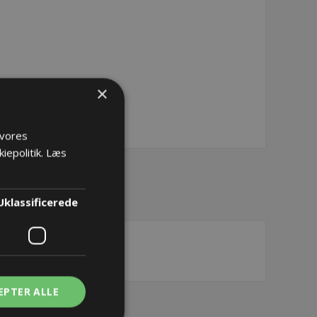
×
ØB
 vores
iepolitik.
Læs
Uklassificerede
EPTER ALLE