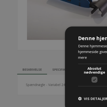
Denne hje
Denne hjemmeside
hjemmeside giver
mere
Absolut
BESKRIVELSE
SPECIFIKATIONER
KONTAKT 
nødvendige
Spændnøgle - Variabel 24-36mm t/Pflitsch forskruni
VIS DETALJE