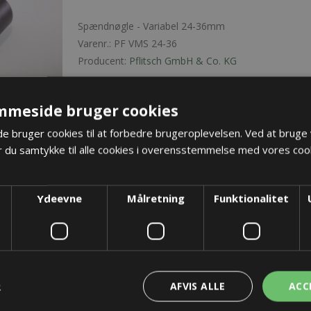
Spændnøgle - Variabel 24-36mm
Varenr.:
PF VMS 24-36
Producent:
Pflitsch GmbH & Co. KG
Opret konto for at se priser
K
mmeside bruger cookies
 bruger cookies til at forbedre brugeroplevelsen. Ved at bruge
 du samtykke til alle cookies i overensstemmelse med vores cook
Ydeevne
Målretning
Funktionalitet
OS
ng
R
AFVIS ALLE
ACC