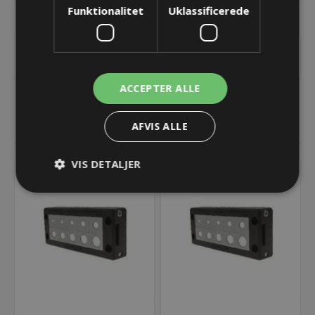
Funktionalitet
Uklassificerede
KONTAKT OS
SPC 3G Modul - single - grå
ACCEPTER ALLE
AFVIS ALLE
RELATEREDE PRODUKTER
VIS DETALJER