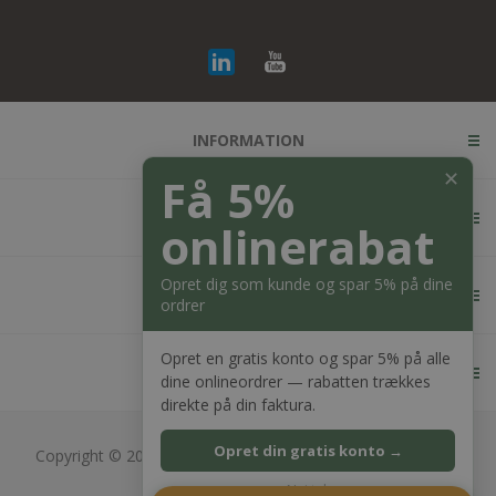
INFORMATION
✕
Få 5%
KUNDESERVICE
onlinerabat
Opret dig som kunde og spar 5% på dine
MIN KONTO
ordrer
Opret en gratis konto og spar 5% på alle
KONTAKT OS
dine onlineordrer — rabatten trækkes
direkte på din faktura.
Opret din gratis konto →
Copyright © 2026 Bagger Nielsen webshop. Alle rettigheder
forbeholdt.
Nej tak