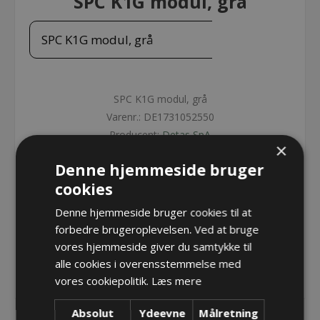
SPC K1G modul, grå
SPC K1G modul, grå
SPC K1G modul, grå
Varenr.:
DE1731052550
Producent:
Detas SpA
×
Denne hjemmeside bruger
Opret konto for at se priser
cookies
KØB
Denne hjemmeside bruger cookies til at
forbedre brugeroplevelsen. Ved at bruge
vores hjemmeside giver du samtykke til
alle cookies i overensstemmelse med
vores cookiepolitik.
Læs mere
Absolut
Ydeevne
Målretning