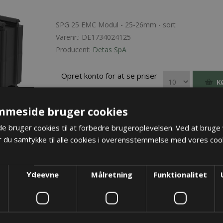
SPG 25 EMC Modul - 25-26mm - sort
Varenr.:
DE1734024125
Producent:
Detas SpA
Opret konto for at se priser
K
mmeside bruger cookies
 bruger cookies til at forbedre brugeroplevelsen. Ved at bruge
 du samtykke til alle cookies i overensstemmelse med vores cook
Ydeevne
Målretning
Funktionalitet
OS