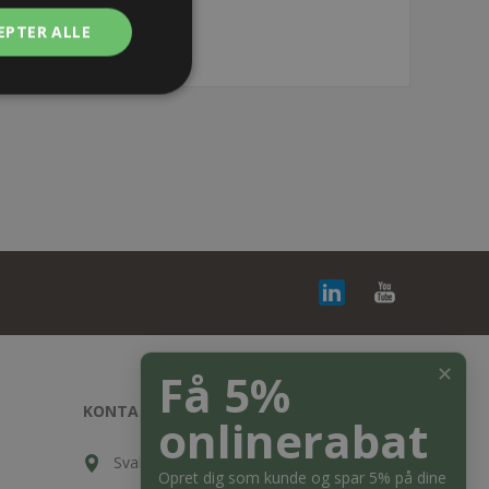
EPTER ALLE
✕
Få 5%
KONTAKT OS
onlinerabat
Svalehøjvej 10, DK-3650 Ølstykke
Opret dig som kunde og spar 5% på dine