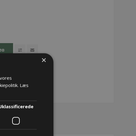
ØB
×
 vores
iepolitik.
Læs
Uklassificerede