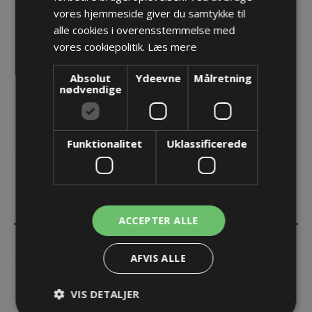
vores hjemmeside giver du samtykke til
Opret konto for at se priser
alle cookies i overensstemmelse med
vores cookiepolitik.
Læs mere
KØB
Absolut
Ydeevne
Målretning
nødvendige
Funktionalitet
Uklassificerede
BESKRIVELSE
ACCEPTER ALLE
SPECIFIKATIONER
AFVIS ALLE
DOKUMENTER
VIS DETALJER
KONTAKT OS