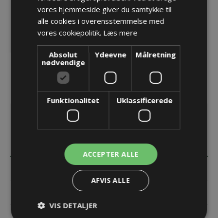
vores hjemmeside giver du samtykke til
Opret konto for at se priser
alle cookies i overensstemmelse med
vores cookiepolitik.
Læs mere
KØB
Absolut
Ydeevne
Målretning
nødvendige
Funktionalitet
Uklassificerede
BESKRIVELSE
ACCEPTER ALLE
SPECIFIKATIONER
AFVIS ALLE
DOKUMENTER
VIS DETALJER
KONTAKT OS