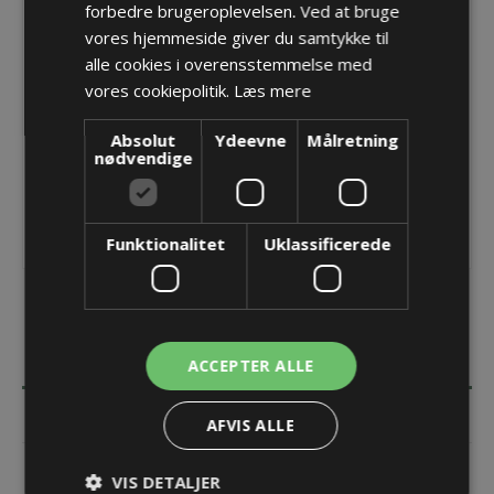
forbedre brugeroplevelsen. Ved at bruge
Producent:
Detas SpA
vores hjemmeside giver du samtykke til
alle cookies i overensstemmelse med
Opret konto for at se priser
vores cookiepolitik.
Læs mere
KØB
Absolut
Ydeevne
Målretning
nødvendige
Funktionalitet
Uklassificerede
BESKRIVELSE
ACCEPTER ALLE
SPECIFIKATIONER
AFVIS ALLE
DOKUMENTER
VIS DETALJER