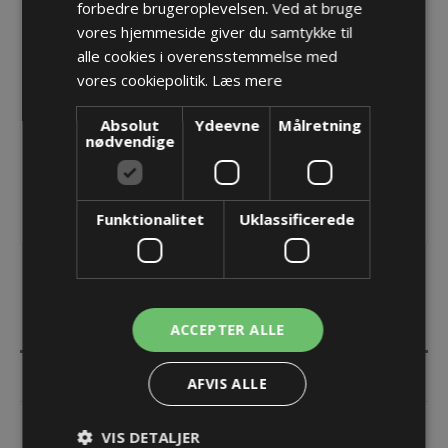
forbedre brugeroplevelsen. Ved at bruge
Producent:
Detas SpA
vores hjemmeside giver du samtykke til
alle cookies i overensstemmelse med
Opret konto for at se priser
vores cookiepolitik.
Læs mere
KØB
Absolut
Ydeevne
Målretning
nødvendige
Funktionalitet
Uklassificerede
BESKRIVELSE
ACCEPTER ALLE
SPECIFIKATIONER
AFVIS ALLE
DOKUMENTER
VIS DETALJER