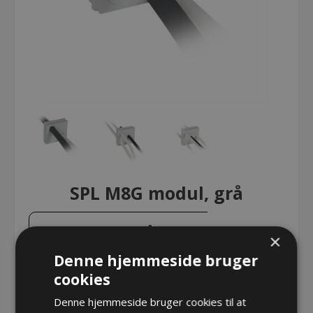
SPL M8G modul, grå
SPL M8G modul, grå
×
Denne hjemmeside bruger
cookies
SPL M8G modul, grå
Denne hjemmeside bruger cookies til at
Varenr.:
DE1731053055