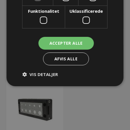
DOKUMENTER
Funktionalitet
Uklassificerede
KONTAKT OS
SPP 4x5G Modul - quadruple - grå
ACCEPTER ALLE
AFVIS ALLE
RELATEREDE PRODUKTER
VIS DETALJER