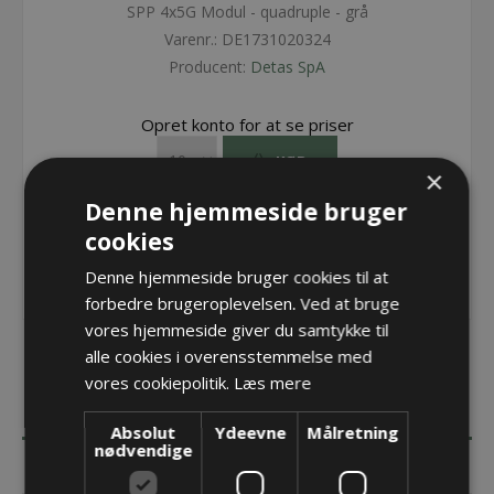
SPP 4x5G Modul - quadruple - grå
Varenr.:
DE1731020324
Producent:
Detas SpA
Opret konto for at se priser
KØB
×
Denne hjemmeside bruger
cookies
Denne hjemmeside bruger cookies til at
forbedre brugeroplevelsen. Ved at bruge
vores hjemmeside giver du samtykke til
alle cookies i overensstemmelse med
vores cookiepolitik.
Læs mere
BESKRIVELSE
Absolut
Ydeevne
Målretning
nødvendige
SPECIFIKATIONER