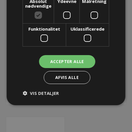
Absolut
Ydeevne
Målretning
nødvendige
Funktionalitet
Uklassificerede
SPP 2x6 C Modul -
SPP 2x7 C Modul -
ACCEPTER ALLE
double - 2x6mm - blå
double - 2x7mm - blå
15,32 kr.
15,32 kr.
AFVIS ALLE
Lager: Restordre - Er på vej!
Lager: Restordre - Er på vej!
VIS DETALJER
KØB
KØB